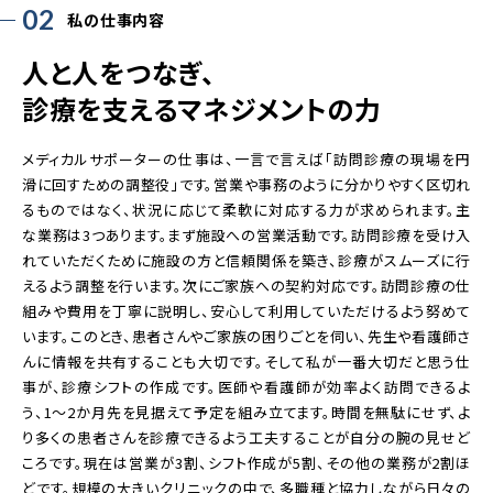
02
私の仕事内容
人と人をつなぎ、
診療を支えるマネジメントの力
メディカルサポーターの仕事は、一言で言えば「訪問診療の現場を円
滑に回すための調整役」です。営業や事務のように分かりやすく区切れ
るものではなく、状況に応じて柔軟に対応する力が求められます。主
な業務は3つあります。まず施設への営業活動です。訪問診療を受け入
れていただくために施設の方と信頼関係を築き、診療がスムーズに行
えるよう調整を行います。次にご家族への契約対応です。訪問診療の仕
組みや費用を丁寧に説明し、安心して利用していただけるよう努めて
います。このとき、患者さんやご家族の困りごとを伺い、先生や看護師さ
んに情報を共有することも大切です。そして私が一番大切だと思う仕
事が、診療シフトの作成です。医師や看護師が効率よく訪問できるよ
う、1〜2か月先を見据えて予定を組み立てます。時間を無駄にせず、よ
り多くの患者さんを診療できるよう工夫することが自分の腕の見せど
ころです。現在は営業が3割、シフト作成が5割、その他の業務が2割ほ
どです。規模の大きいクリニックの中で、多職種と協力しながら日々の